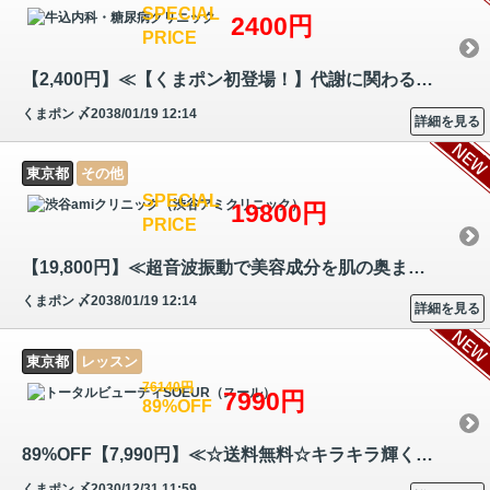
SPECIAL
2400円
PRICE
【2,400円】≪【くまポン初登場！】代謝に関わるビタミンB1やαリポ酸を配合…
くまポン
〆2038/01/19 12:14
詳細を見る
東京都
その他
SPECIAL
19800円
PRICE
【19,800円】≪超音波振動で美容成分を肌の奥まで届けながら引き締めケア◎…
くまポン
〆2038/01/19 12:14
詳細を見る
東京都
レッスン
76140円
7990円
89%OFF
89%OFF【7,990円】≪☆送料無料☆キラキラ輝くカラーパウダーで肩や腰、腕、…
くまポン
〆2030/12/31 11:59