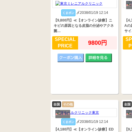
〆2038/01/19 12:14
くまポン
【9,800円】≪【オンライン診療】ニ
【4
キビの原因となる皮脂の分泌やアクネ
Aの
菌…
サイ
SPECIAL
SP
9800円
PRICE
P
全国
その他
全国
〆2038/01/19 12:14
くまポン
【4,180円】≪【オンライン診療】ED
【9