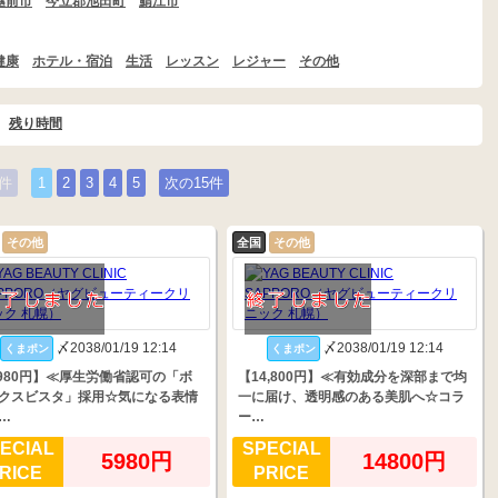
越前市
今立郡池田町
鯖江市
健康
ホテル・宿泊
生活
レッスン
レジャー
その他
残り時間
件
1
2
3
4
5
次の15件
その他
全国
その他
〆2038/01/19 12:14
〆2038/01/19 12:14
くまポン
くまポン
,980円】≪厚生労働省認可の「ボ
【14,800円】≪有効成分を深部まで均
クスビスタ」採用☆気になる表情
一に届け、透明感のある美肌へ☆コラ
…
ー…
ECIAL
SPECIAL
5980円
14800円
RICE
PRICE