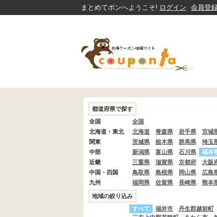
まとめてポンへようこそ!
ログイン
会員登
都道府県で探す
全国
全国
北海道・東北
北海道
青森県
岩手県
宮城
関東
茨城県
栃木県
群馬県
埼玉
中部
新潟県
富山県
石川県
福井
近畿
三重県
滋賀県
京都府
大阪
中国・四国
鳥取県
島根県
岡山県
広島
九州
福岡県
佐賀県
長崎県
熊本
地域の絞り込み
すべて
福井市
丹生郡越前町