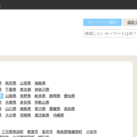
録
キーワードで探す
価格
県
秋田県
山形県
福島県
県
千葉県
東京都
神奈川県
県
山梨県
長野県
岐阜県
静岡県
愛知県
府
兵庫県
奈良県
和歌山県
県
山口県
徳島県
香川県
愛媛県
高知県
県
大分県
宮崎県
鹿児島県
沖縄県
三方郡美浜町
敦賀市
坂井市
南条郡南越前町
小浜市