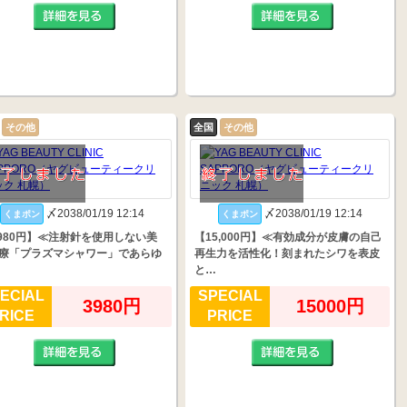
その他
全国
その他
〆2038/01/19 12:14
〆2038/01/19 12:14
くまポン
くまポン
,980円】≪注射針を使用しない美
【15,000円】≪有効成分が皮膚の自己
療「プラズマシャワー」であらゆ
再生力を活性化！刻まれたシワを表皮
と…
ECIAL
SPECIAL
3980円
15000円
RICE
PRICE