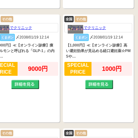
その他
全国
その他
〆2038/01/19 12:14
〆2038/01/19 12:14
くまポン
くまポン
,000円】≪【オンライン診療】痩
【1,000円】≪【オンライン診療】高
ルモンと呼ばれる「GLP-1」の内
い避妊効果が見込める経口避妊薬☆PM
…
Sや…
ECIAL
SPECIAL
9000円
1000円
RICE
PRICE
その他
全国
その他