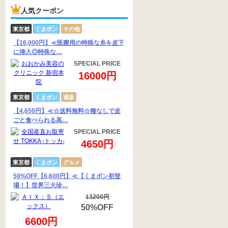
人気クーポン
東京都
くまポン
その他
【16,000円】≪医療用の特殊な糸を皮下
に挿入◎特殊な…
SPECIAL PRICE
16000円
東京都
くまポン
通販
【4,650円】≪☆送料無料☆種なしで皮
ごと食べられる高…
SPECIAL PRICE
4650円
東京都
くまポン
グルメ
50%OFF【6,600円】≪【くまポン初登
場！】世界三大珍…
13200円
50%OFF
6600円