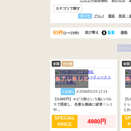
三方上中郡若狭町
あわら市
カテゴリで探す
すべて
グルメ
通販
美容・
63件
並び替え
新着
価格
(1〜15件)
前の15
全国
その他
全国
〆2038/01/19 12:14
くまポン
【4,980円】≪ピコ秒という短いパル
【5
スで照射し、色素を微細に破壊！シミ
トッ
や…
じわ
SPECIAL
SP
4980円
PRICE
P