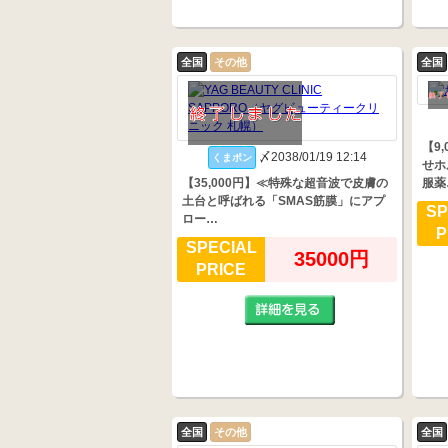
全国
その他
全国
【9
〆2038/01/19 12:14
くまポン
せホ
【35,000円】≪特殊な超音波で皮膚の
服薬
土台と呼ばれる「SMAS筋膜」にアプ
SP
ロー…
P
SPECIAL
35000円
PRICE
全国
その他
全国