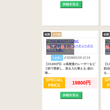
全国
その他
全国
〆2038/01/19 12:14
くまポン
【19,800円】≪高密度のレーザーをピ
【3
コ秒で照射し、肌を入れ替える♪肌の
肌治
弾…
る…
SPECIAL
SP
19800円
PRICE
P