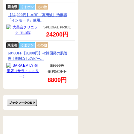
岡山県
くまポン
その他
【24,200円】≪RF（高周波）治療器
「インモード」使用…
SPECIAL PRICE
24200円
東京都
くまポン
その他
60%OFF【8,800円】≪韓国発の肌管
理！剥離なしのピー…
22000円
60%OFF
8800円