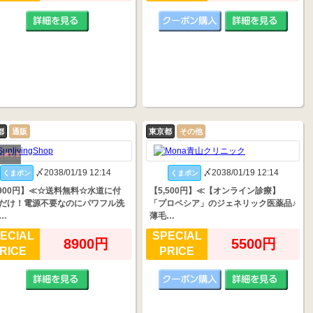
都
通販
東京都
その他
〆2038/01/19 12:14
〆2038/01/19 12:14
くまポン
くまポン
,900円】≪☆送料無料☆水道に付
【5,500円】≪【オンライン診療】
だけ！電源不要なのにパワフル洗
「プロペシア」のジェネリック医薬品♪
…
薄毛…
ECIAL
SPECIAL
8900円
5500円
RICE
PRICE