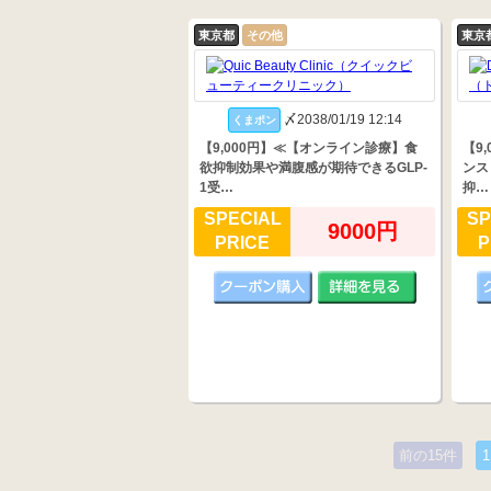
東京都
その他
東京
〆2038/01/19 12:14
くまポン
【9,000円】≪【オンライン診療】食
【9
欲抑制効果や満腹感が期待できるGLP-
ンス
1受…
抑…
SPECIAL
SP
9000円
PRICE
P
前の15件
1