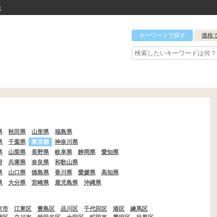
録
キーワードで探す
価格
県
秋田県
山形県
福島県
県
千葉県
東京都
神奈川県
県
山梨県
長野県
岐阜県
静岡県
愛知県
府
兵庫県
奈良県
和歌山県
県
山口県
徳島県
香川県
愛媛県
高知県
県
大分県
宮崎県
鹿児島県
沖縄県
京市
江東区
豊島区
品川区
千代田区
港区
練馬区