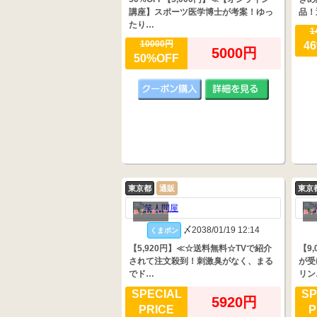
講座】スポーツ医学博士が考案！ゆっ
品！
たり…
1
10000円
4
5000円
50%OFF
東京都
通販
東京
〆2038/01/19 12:14
くまポン
【5,920円】≪☆送料無料☆TVで紹介
【9
されて注文殺到！刺激臭がなく、まる
が受
でド…
リン
SPECIAL
SP
5920円
PRICE
P