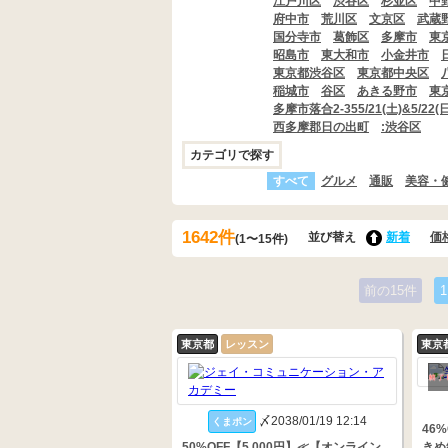
江戸川区
渋谷区
杉並区
中
府中市
荒川区
文京区
武蔵
国分寺市
葛飾区
多摩市
東
昭島市
東大和市
小金井市
東京都渋谷区
東京都中央区
稲城市
谷区
あきる野市
東
多摩市落合2-355/21(土)&5/
西多摩郡日の出町
:渋谷区
カテゴリで探す
すべて
グルメ
通販
美容・
1642件
並び替え
新着
価
(1〜15件)
前の15件
1
東京都
レッスン
東京
〆2038/01/19 12:14
くまポン
46
50%OFF【5,000円】≪【オンライン
きめ