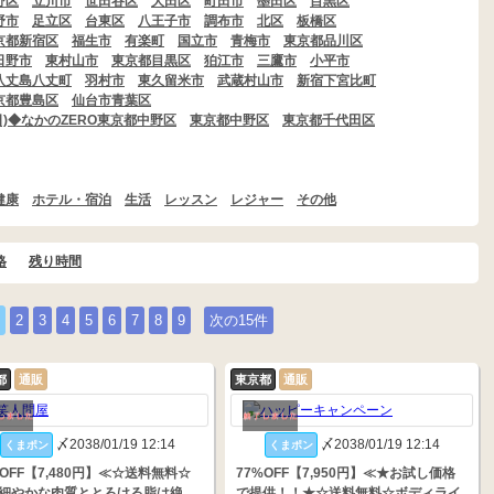
野区
立川市
世田谷区
大田区
町田市
墨田区
目黒区
野市
足立区
台東区
八王子市
調布市
北区
板橋区
京都新宿区
福生市
有楽町
国立市
青梅市
東京都品川区
日野市
東村山市
東京都目黒区
狛江市
三鷹市
小平市
八丈島八丈町
羽村市
東久留米市
武蔵村山市
新宿下宮比町
京都豊島区
仙台市青葉区
22(日)◆なかのZERO東京都中野区
東京都中野区
東京都千代田区
健康
ホテル・宿泊
生活
レッスン
レジャー
その他
格
残り時間
2
3
4
5
6
7
8
9
次の15件
都
通販
東京都
通販
〆2038/01/19 12:14
〆2038/01/19 12:14
くまポン
くまポン
%OFF【7,480円】≪☆送料無料☆
77%OFF【7,950円】≪★お試し価格
細やかな肉質ととろける脂は絶
で提供！！★☆送料無料☆ボディライ