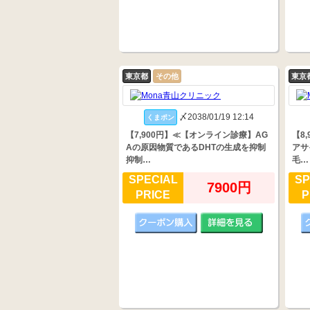
東京都
その他
東京
〆2038/01/19 12:14
くまポン
【7,900円】≪【オンライン診療】AG
【8
Aの原因物質であるDHTの生成を抑制
アサ
抑制…
毛…
SPECIAL
SP
7900円
PRICE
P