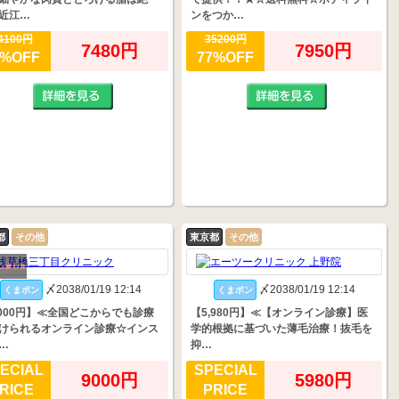
近江…
ンをつか…
4100円
35200円
7480円
7950円
6%OFF
77%OFF
都
その他
東京都
その他
〆2038/01/19 12:14
〆2038/01/19 12:14
くまポン
くまポン
,000円】≪全国どこからでも診療
【5,980円】≪【オンライン診療】医
けられるオンライン診療☆インス
学的根拠に基づいた薄毛治療！抜毛を
…
抑…
ECIAL
SPECIAL
9000円
5980円
RICE
PRICE