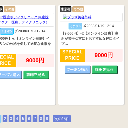
都
その他
東京都
その他
〆2038/01/19 12:14
くまポン
〆2038/01/19 12:14
くまポン
【9,000円】≪【オンライン診療】注
,000円】≪【オンライン診療】イ
射が苦手な方にもおすすめな経口タイ
リンの分泌を促して過度な食欲を
プ…
SPECIAL
9000円
ECIAL
PRICE
9000円
RICE
2
3
4
5
6
7
8
9
次の15件