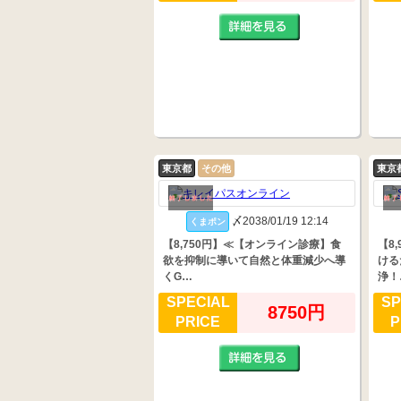
東京都
その他
東京
〆2038/01/19 12:14
くまポン
【8,750円】≪【オンライン診療】食
【8
欲を抑制に導いて自然と体重減少へ導
ける
くG…
浄！
SPECIAL
SP
8750円
PRICE
P