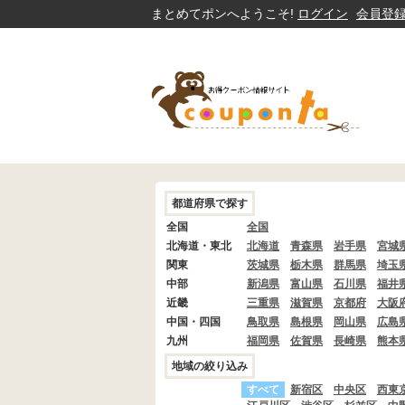
まとめてポンへようこそ!
ログイン
会員登
都道府県で探す
全国
全国
北海道・東北
北海道
青森県
岩手県
宮城
関東
茨城県
栃木県
群馬県
埼玉
中部
新潟県
富山県
石川県
福井
近畿
三重県
滋賀県
京都府
大阪
中国・四国
鳥取県
島根県
岡山県
広島
九州
福岡県
佐賀県
長崎県
熊本
地域の絞り込み
すべて
新宿区
中央区
西東