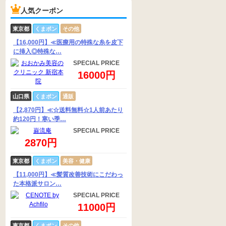
人気クーポン
東京都
くまポン
その他
【16,000円】≪医療用の特殊な糸を皮下
に挿入◎特殊な…
SPECIAL PRICE
16000円
山口県
くまポン
通販
【2,870円】≪☆送料無料☆1人前あたり
約120円！寒い季…
SPECIAL PRICE
2870円
東京都
くまポン
美容・健康
【11,000円】≪髪質改善技術にこだわっ
た本格派サロン…
SPECIAL PRICE
11000円
東京都
くまポン
その他