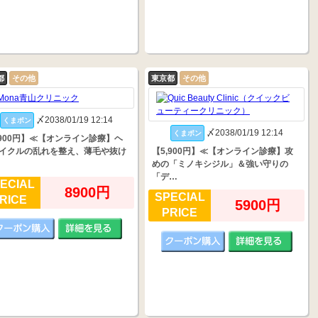
都
その他
東京都
その他
〆2038/01/19 12:14
くまポン
〆2038/01/19 12:14
くまポン
,900円】≪【オンライン診療】ヘ
イクルの乱れを整え、薄毛や抜け
【5,900円】≪【オンライン診療】攻
めの「ミノキシジル」＆強い守りの
「デ…
ECIAL
8900円
SPECIAL
RICE
5900円
PRICE