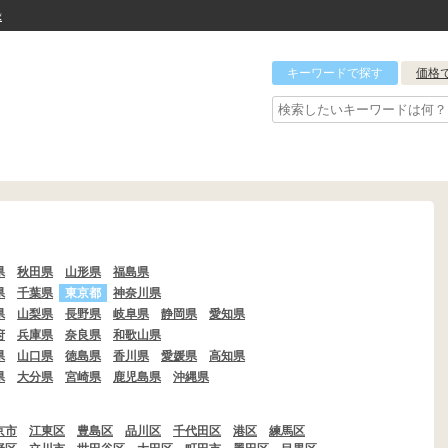
録
キーワードで探す
価格
県
秋田県
山形県
福島県
県
千葉県
東京都
神奈川県
県
山梨県
長野県
岐阜県
静岡県
愛知県
府
兵庫県
奈良県
和歌山県
県
山口県
徳島県
香川県
愛媛県
高知県
県
大分県
宮崎県
鹿児島県
沖縄県
京市
江東区
豊島区
品川区
千代田区
港区
練馬区