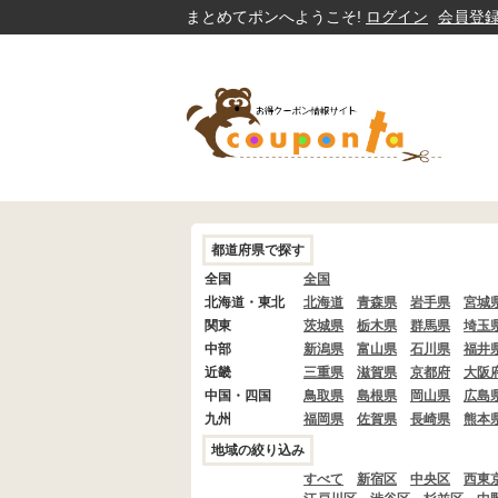
まとめてポンへようこそ!
ログイン
会員登
都道府県で探す
全国
全国
北海道・東北
北海道
青森県
岩手県
宮城
関東
茨城県
栃木県
群馬県
埼玉
中部
新潟県
富山県
石川県
福井
近畿
三重県
滋賀県
京都府
大阪
中国・四国
鳥取県
島根県
岡山県
広島
九州
福岡県
佐賀県
長崎県
熊本
地域の絞り込み
すべて
新宿区
中央区
西東