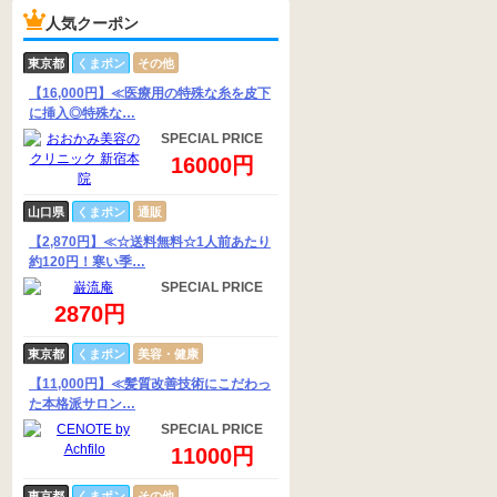
人気クーポン
東京都
くまポン
その他
【16,000円】≪医療用の特殊な糸を皮下
に挿入◎特殊な…
SPECIAL PRICE
16000円
山口県
くまポン
通販
【2,870円】≪☆送料無料☆1人前あたり
約120円！寒い季…
SPECIAL PRICE
2870円
東京都
くまポン
美容・健康
【11,000円】≪髪質改善技術にこだわっ
た本格派サロン…
SPECIAL PRICE
11000円
東京都
くまポン
その他