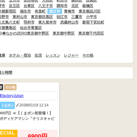
野区
立川市
世田谷区
大田区
町田市
墨田区
目黒区
野市
足立区
台東区
八王子市
調布市
北区
板橋区
京都新宿区
福生市
有楽町
国立市
青梅市
東京都品川区
日野市
東村山市
東京都目黒区
狛江市
三鷹市
小平市
八丈島八丈町
羽村市
東久留米市
武蔵村山市
新宿下宮比町
京都豊島区
仙台市青葉区
22(日)◆なかのZERO東京都中野区
東京都中野区
東京都千代田区
健康
ホテル・宿泊
生活
レッスン
レジャー
その他
残り時間
都
その他
〆2038/01/19 12:14
くまポン
,900円】≪【くまポン初登場！】
ボディケアマシン「ナリスキャビ
…
ECIAL
6900円