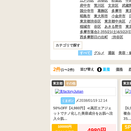
江戸川区
渋谷区
杉並区
中
府中市
荒川区
文京区
武蔵
国分寺市
葛飾区
多摩市
東
昭島市
東大和市
小金井市
東京都渋谷区
東京都中央区
稲城市
谷区
あきる野市
東
多摩市落合2-355/21(土)&5/
西多摩郡日の出町
:渋谷区
カテゴリで探す
すべて
グルメ
通販
美容・
2件
並び替え
新着
価格
(1〜2件)
東京都
その他
東京
〆2038/01/19 12:14
くまポン
50%OFF【4,980円】≪高圧エアジェ
【6
ットでナノ化した美容成分をお肌へ注
複合
入☆肌…
3S
10000円
SP
4980円