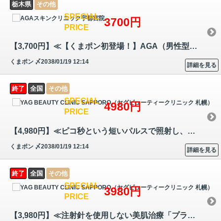
栃木県
その他
SPECIAL
3700円
PRICE
【3,700円】≪【くまポン初登場！】AGA（男性型脱毛症）の原因にアプローチ…
くまポン
〆2038/01/19 12:14
詳細を見る
終了
全国
その他
SPECIAL
4980円
PRICE
【4,980円】≪ピコ秒という短いパルスで照射し、色素を微細に破壊！シミや…
くまポン
〆2038/01/19 12:14
詳細を見る
終了
全国
その他
SPECIAL
3980円
PRICE
【3,980円】≪注射針を使用しない美肌治療「プラズマシャワー」であらゆる…