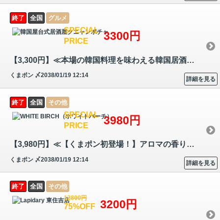
終了
全国
グルメ
SPECIAL
3300円
PRICE
【3,300円】≪本場の韓国料理を味わえる韓国居酒屋！女子会、歓送迎会、新…
くまポン
〆2038/01/19 12:14
詳細を見る
終了
全国
その他
SPECIAL
3980円
PRICE
【3,980円】≪【くまポン初登場！】アロマの香りでリラックス♪じっくり時間…
くまポン
〆2038/01/19 12:14
詳細を見る
終了
全国
その他
12800円
3200円
75%OFF