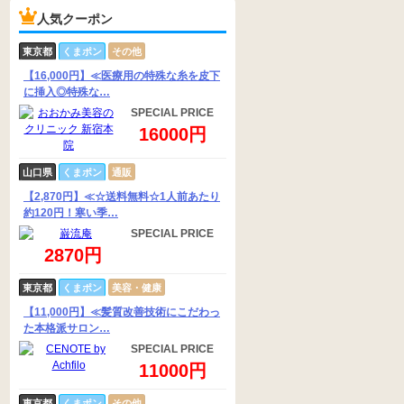
人気クーポン
東京都
くまポン
その他
【16,000円】≪医療用の特殊な糸を皮下
に挿入◎特殊な…
SPECIAL PRICE
16000円
山口県
くまポン
通販
【2,870円】≪☆送料無料☆1人前あたり
約120円！寒い季…
SPECIAL PRICE
2870円
東京都
くまポン
美容・健康
【11,000円】≪髪質改善技術にこだわっ
た本格派サロン…
SPECIAL PRICE
11000円
東京都
くまポン
その他