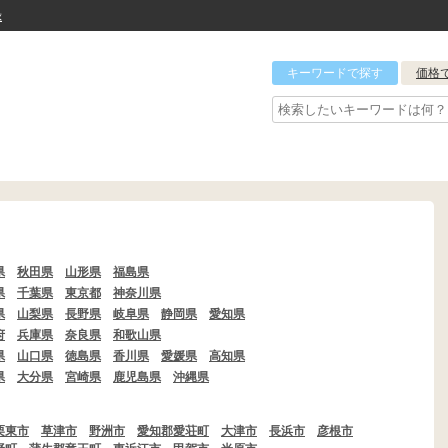
録
キーワードで探す
価格
県
秋田県
山形県
福島県
県
千葉県
東京都
神奈川県
県
山梨県
長野県
岐阜県
静岡県
愛知県
府
兵庫県
奈良県
和歌山県
県
山口県
徳島県
香川県
愛媛県
高知県
県
大分県
宮崎県
鹿児島県
沖縄県
栗東市
草津市
野洲市
愛知郡愛荘町
大津市
長浜市
彦根市