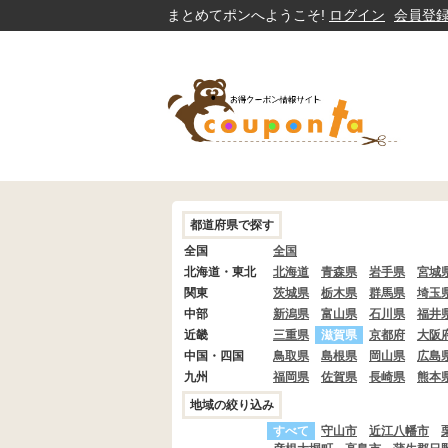
まとめてポンへようこそ!
ログイン
会員登
都道府県で探す
全国
全国
北海道・東北
北海道
青森県
岩手県
宮城
関東
茨城県
栃木県
群馬県
埼玉
中部
新潟県
富山県
石川県
福井
近畿
三重県
滋賀県
京都府
大阪
中国・四国
鳥取県
島根県
岡山県
広島
九州
福岡県
佐賀県
長崎県
熊本
地域の絞り込み
すべて
守山市
近江八幡市