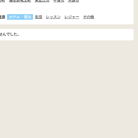
野町
蒲生郡竜王町
東近江市
甲賀市
米原市
健康
ホテル・宿泊
生活
レッスン
レジャー
その他
せんでした。